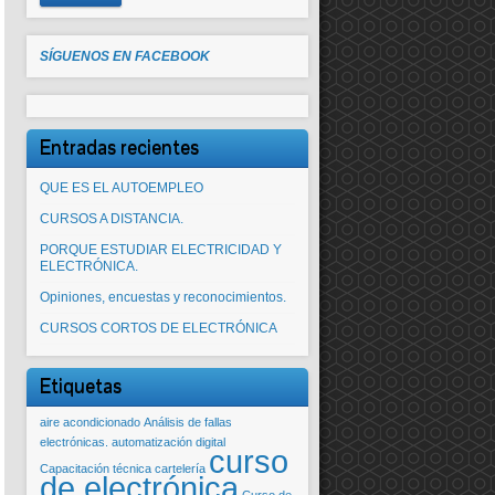
SÍGUENOS EN FACEBOOK
Entradas recientes
QUE ES EL AUTOEMPLEO
CURSOS A DISTANCIA.
PORQUE ESTUDIAR ELECTRICIDAD Y
ELECTRÓNICA.
Opiniones, encuestas y reconocimientos.
CURSOS CORTOS DE ELECTRÓNICA
Etiquetas
aire acondicionado
Análisis de fallas
electrónicas.
automatización digital
curso
Capacitación técnica
cartelería
de electrónica