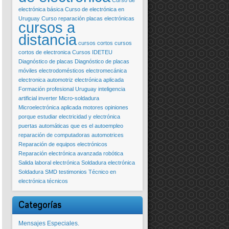
Curso de
electrónica básica
Curso de electrónica en
Uruguay
Curso reparación placas electrónicas
cursos a
distancia
cursos cortos
cursos
cortos de electronica
Cursos IDETEU
Diagnóstico de placas
Diagnóstico de placas
móviles
electrodomésticos
electromecánica
electronica automotriz
electrónica aplicada
Formación profesional Uruguay
inteligencia
artificial
inverter
Micro-soldadura
Microelectrónica aplicada
motores
opiniones
porque estudiar electricidad y electrónica
puertas automáticas
que es el autoempleo
reparación de computadoras automotrices
Reparación de equipos electrónicos
Reparación electrónica avanzada
robótica
Salida laboral electrónica
Soldadura electrónica
Soldadura SMD
testimonios
Técnico en
electrónica
técnicos
Categorías
Mensajes Especiales.