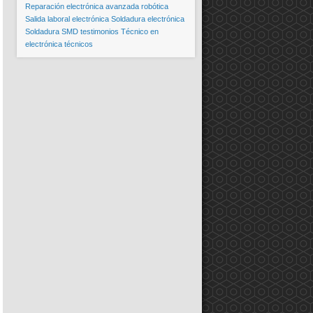
Reparación electrónica avanzada
robótica
Salida laboral electrónica
Soldadura electrónica
Soldadura SMD
testimonios
Técnico en
electrónica
técnicos