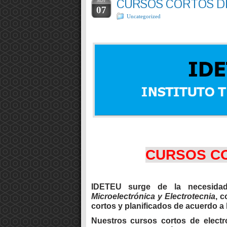
CURSOS CORTOS D
NOV
07
Uncategorized
CURSOS C
IDETEU surge de la necesida
Microelectrónica y Elec
trotecnia
, 
cortos y planificados de acuerdo a
Nuestros
cursos cortos de electr