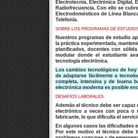
Electrotecnia, Electrónica Digital,
Radiofrecuencia. Con ello se cubre
Electrodomésticos de Línea Blanca
Telefonía.
SOBRE LOS PROGRAMAS DE ESTUDIOS
Nuestros programas de estudio apunt
la práctica experimentada, manten
planificados, docentes con sóli
modular donde el estudiante av
tecnología electrónica.
Los cambios tecnológicos de hoy 
de adaptarse fácilmente a tecnolo
completa, intensiva y de buena 
electrónica moderna
es posible enc
DESAFÍOS LABORALES.
Además el técnico debe ser capaz 
electrónico a veces con poca o n
fabricante, lo que dificulta el servi
En algunos casos las dificultades e
Por este motivo el técnico debe t
problemas comunes y de emergen