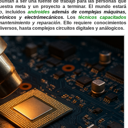
puntan a ser una fuente de trabajo para las personas que
uestra meta y un proyecto a terminar. El mundo estará
o
, incluidos
androides
además de complejas máquinas,
trónicos y electrómecánicos.
Los
técnicos capacitados
mantenimiento y reparación
. Ello requiere conocimientos
iversos, hasta complejos circuitos digitales y análogicos.