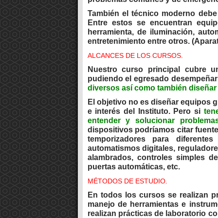
También el técnico moderno debe s
Entre estos se encuentran equipo
herramienta, de iluminación, aut
entretenimiento entre otros. (Apara
ALCANCES DE LOS CURSOS.
Nuestro curso principal cubre u
pudiendo el egresado desempeñars
diversos así como también diseñar 
El objetivo no es diseñar equipos g
e interés del Instituto. Pero si
ten
entender y solucionar problemas
dispositivos podríamos citar fuente
temporizadores para diferentes 
automatismos digitales, reguladores
alambrados, controles simples de
puertas automáticas, etc.
MÉTODOS DE ESTUDIO.
En todos los cursos se realizan pr
manejo de herramientas e instrum
realizan prácticas de laboratorio c