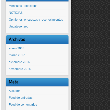
Mensajes Especiales.
NOTICIAS
Opiniones, encuestas y reconocimientos
Uncategorized
Archivos
enero 2018
marzo 2017
diciembre 2016
noviembre 2016
Meta
Acceder
Feed de entradas
Feed de comentarios