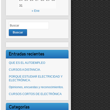
31
« Ene
Buscar
Entradas recientes
QUE ES EL AUTOEMPLEO
CURSOS A DISTANCIA.
PORQUE ESTUDIAR ELECTRICIDAD Y
ELECTRÓNICA.
Opiniones, encuestas y reconocimientos.
CURSOS CORTOS DE ELECTRÓNICA
Categorías