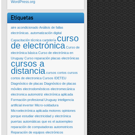
WordPress.org
Etiquetas
aire acondicionado
Análisis de fallas
electrónicas.
automatización digital
curso
Capacitación técnica
cartelería
de electrónica
Curso de
electrónica básica
Curso de electrónica en
Uruguay
Curso reparación placas electrónicas
cursos a
distancia
cursos cortos
cursos
cortos de electronica
Cursos IDETEU
Diagnóstico de placas
Diagnóstico de placas
móviles
electrodomésticos
electromecánica
electronica automotriz
electrónica aplicada
Formación profesional Uruguay
inteligencia
artificial
inverter
Micro-soldadura
Microelectrónica aplicada
motores
opiniones
porque estudiar electricidad y electrónica
puertas automáticas
que es el autoempleo
reparación de computadoras automotrices
Reparación de equipos electrónicos